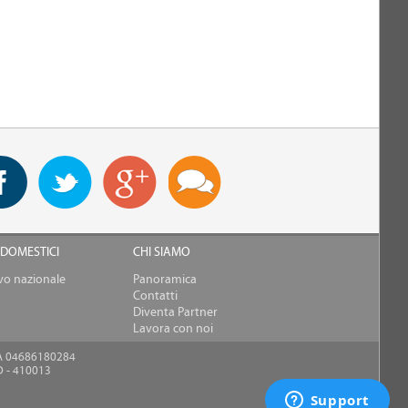
 DOMESTICI
CHI SIAMO
ivo nazionale
Panoramica
Contatti
Diventa Partner
Lavora con noi
.IVA 04686180284
D - 410013