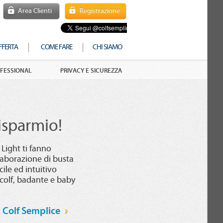
Area Clienti
Registrazione
FFERTA
COME FARE
CHI SIAMO
FESSIONAL
PRIVACY E SICUREZZA
risparmio!
 Light ti fanno
laborazione di busta
ile ed intuitivo
 colf, badante e baby
i Colf Semplice