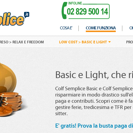
COSA E'
COME FUNZIONA
O
LOW COST > BASIC E LIGHT
ESO > RELAX E FREEDOM
PRO
Basic e Light, che 
Colf Semplice Basic e Colf Semplice
risparmiare in modo drastico sull'e
paga e contributi. Scopri come è fac
gestire ferie, tredicesima e TFR per
sitter.
E' gratis! Prova la busta paga d