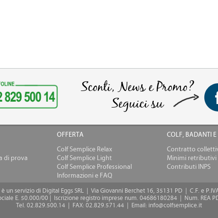
Sconti, News e Promo?
Seguici su
OFFERTA
COLF, BADANTI E
Colf Semplice Relax
Contratto collett
a di prova
Colf Semplice Light
Minimi retributivi
Colf Semplice Professional
Contributi INPS
Informazioni e FAQ
 è un servizio di Digital Eggs SRL | Via Giovanni Berchet 16, 35131 PD | C.F. e P
sociale E. 50.000/00 | Iscrizione registro imprese num. 04686180284 | Num. REA P
Tel. 02.829.500.14 | FAX: 02.829.571.44 | Email: info@colfsemplice.it